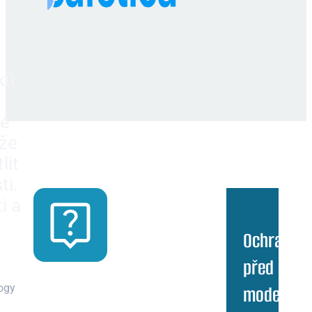
ků,
vé
áže
lit
ti.
i a
Ochrana
před
moderním
ogy