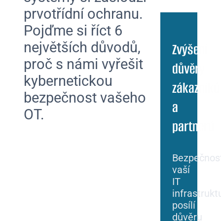
prvotřídní ochranu.
Pojďme si říct 6
největších důvodů,
Zvýšení
proč s námi vyřešit
důvěry
kybernetickou
zákazníků
bezpečnost vašeho
a
OT.
partnerů
Bezpečnos
vaší
IT
infrastrukt
posílí
důvěru