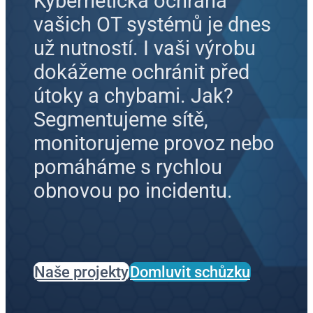
Kybernetická ochrana
vašich OT systémů je dnes
už nutností. I vaši výrobu
dokážeme ochránit před
útoky a chybami. Jak?
Segmentujeme sítě,
monitorujeme provoz nebo
pomáháme s rychlou
obnovou po incidentu.
Naše projekty
Domluvit schůzku