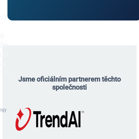
ků,
vé
áže
lit
ti.
i a
Jsme oficiálním partnerem těchto
společnosti
ogy