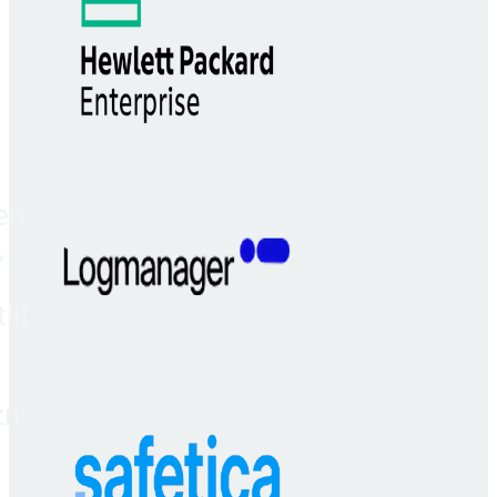
en
,
lit
zní