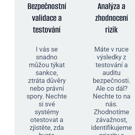
Bezpečnostní
Analýza a
validace a
zhodnocení
testování
rizik
I vás se
Máte v ruce
snadno
výsledky z
můžou týkat
testování a
sankce,
auditu
ztráta důvěry
bezpečnosti.
nebo právní
Ale co dál?
spory. Nechte
Nechte to na
si své
nás.
systémy
Zhodnotíme
otestovat a
závažnost,
zjistěte, zda
identifikujeme