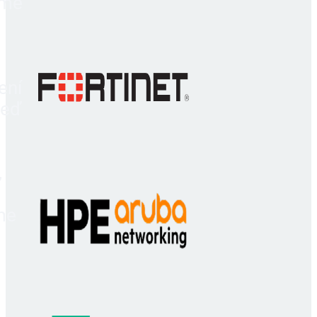
sme
e
ení
Teď
,
me