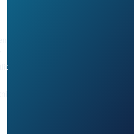
en
,
lit
zní