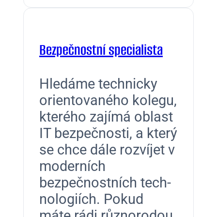
Bezpečnostní specialista
Hledáme tech­nicky
ori­en­to­vaného kolegu,
kterého zajímá oblast
IT bezpečnos­ti, a který
se chce dále rozví­jet v
mod­erních
bezpečnos­t­ních tech­
nologiích. Pokud
máte rádi různorodou