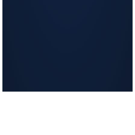
v klidu můžete věnovat
tomu, co je pro vás klíčové.
Nabídka
O
nás
Partneři
Kariéra
Kontakt
© 2026 CompuNet s.r.o.
| Vytvořila Křížová
Zásady Cookies
Ochrana osobních
údajů