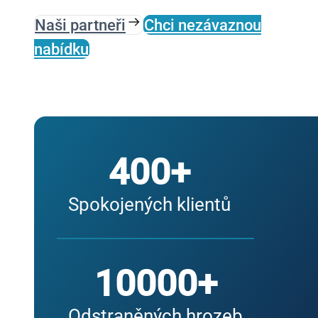
Naši partneři
Chci nezávaznou
nabídku
400+
Spokojených klientů
10000+
Odstraněných hrozeb