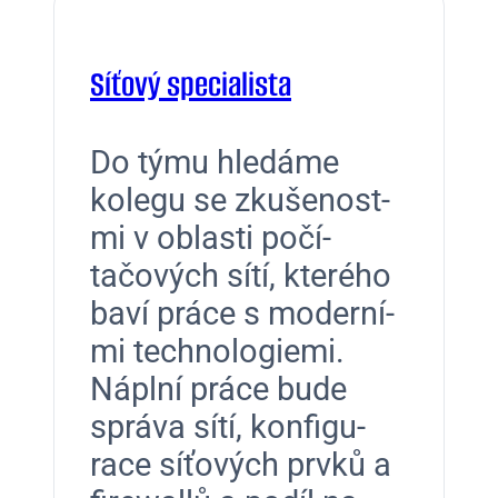
Síťový specialista
Do týmu hledáme
kolegu se zkušenos­t­
mi v oblasti počí­
tačových sítí, kterého
baví práce s mod­erní­
mi tech­nolo­gie­mi.
Náplní práce bude
sprá­va sítí, kon­fig­u­
race síťových prvků a