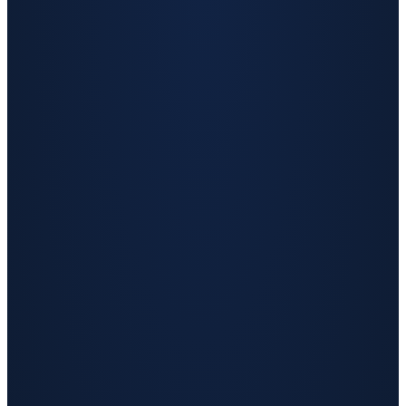
S námi vyřešíte obojí. O
modernizaci i
kybernetickou bezpečnost
se postaráme za vás, ať se