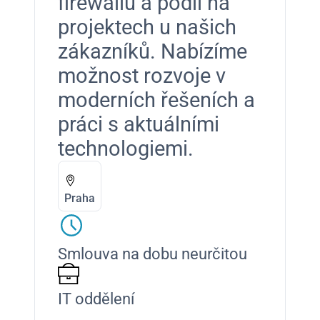
fire­wal­lů a podíl na
pro­jek­tech u našich
zákazníků. Nabízíme
možnost rozvo­je v
mod­erních řešeních a
prá­ci s aktuál­ní­mi
tech­nolo­gie­mi.
Praha
Smlouva na dobu neurčitou
IT oddělení