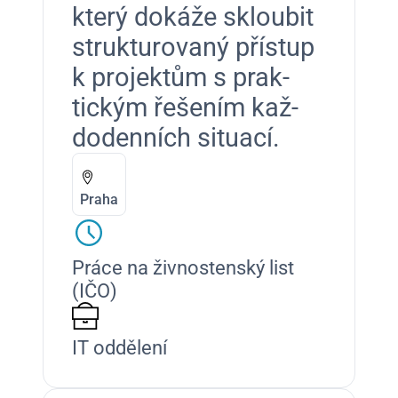
který dokáže skloubit
struk­tur­ovaný příst­up
k pro­jek­tům s prak­
tick­ým řešením kaž­
do­den­ních situ­ací.
Praha
Práce na živnostenský list
(IČO)
IT oddělení