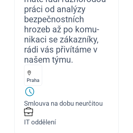
prá­ci od analýzy
bezpečnos­t­ních
hrozeb až po komu­
nikaci se zákazníky,
rádi vás přivítáme v
našem týmu.
Praha
Smlouva na dobu neurčitou
IT oddělení