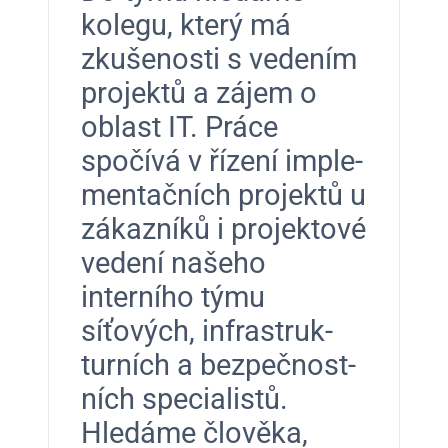
kolegu, který má
zkušenos­ti s vedením
pro­jek­tů a zájem o
oblast IT. Práce
spočívá v řízení imple­
men­tačních pro­jek­tů u
zákazníků i pro­jek­tové
vedení naše­ho
interního týmu
síťových, infra­struk­
turních a bezpečnos­t­
ních spe­cial­istů.
Hledáme člově­ka,