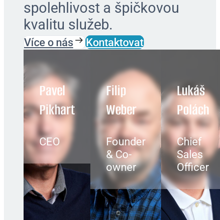
spolehlivost a špičkovou
kvalitu služeb.
Více o nás
Kontaktovat
Pavel
Filip
Lukáš
Pikhart
Weber
Polách
CEO
Founder
Chief
& Co-
Sales
owner
Officer