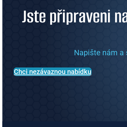
Jste připraveni n
Napište nám a 
Chci nezávaznou nabídku