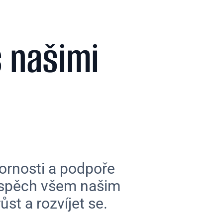
s našimi
ornosti a podpoře
prospěch všem našim
st a rozvíjet se.