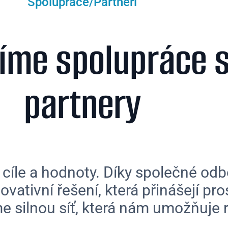
Spolupráce/Partneři
žíme spolupráce 
partnery
cíle a hodnoty. Díky společné odb
novativní řešení, která přinášejí 
 silnou síť, která nám umožňuje rů